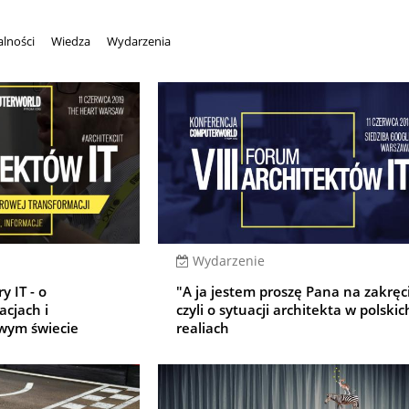
alności
Wiedza
Wydarzenia
Wydarzenie
y IT - o
"A ja jestem proszę Pana na zakręc
acjach i
czyli o sytuacji architekta w polskic
owym świecie
realiach