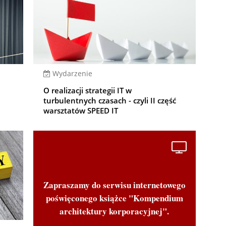
Wydarzenie
O realizacji strategii IT w
turbulentnych czasach - czyli II część
warsztatów SPEED IT
Zapraszamy do serwisu internetowego
poświęconego książce "Kompendium
architektury korporacyjnej".