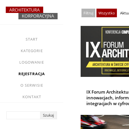
Przejdź
do
Wszystko
Aktu
treści
yasne
main
START
menu
KATEGORIE
LOGOWANIE
REJESTRACJA
O SERWISIE
IX Forum Architektur
KONTAKT
innowacjach, inform
integracjach w cyfr