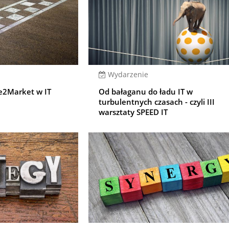
Wydarzenie
me2Market w IT
Od bałaganu do ładu IT w
turbulentnych czasach - czyli III
warsztaty SPEED IT