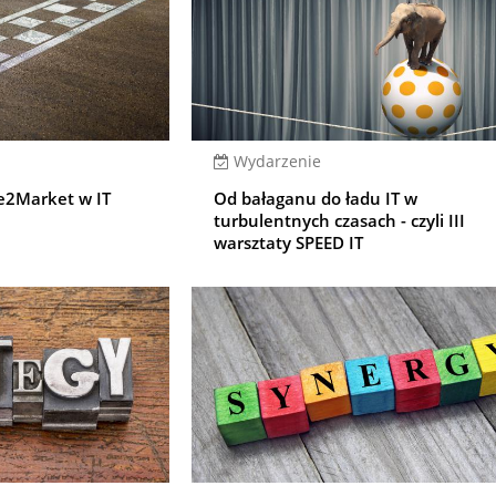
Wydarzenie
me2Market w IT
Od bałaganu do ładu IT w
turbulentnych czasach - czyli III
warsztaty SPEED IT