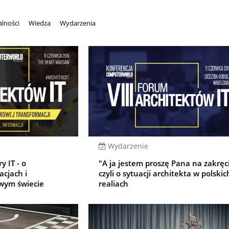
alności
Wiedza
Wydarzenia
Wydarzenie
y IT - o
"A ja jestem proszę Pana na zakręc
acjach i
czyli o sytuacji architekta w polskic
owym świecie
realiach