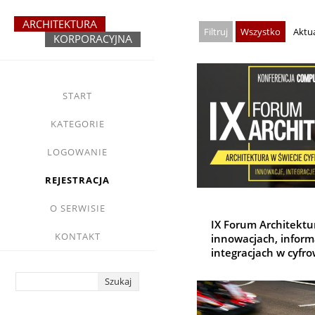
Przejdź
do
Wszystko
Aktu
treści
yasne
main
START
menu
KATEGORIE
LOGOWANIE
REJESTRACJA
O SERWISIE
IX Forum Architektur
KONTAKT
innowacjach, inform
integracjach w cyfr