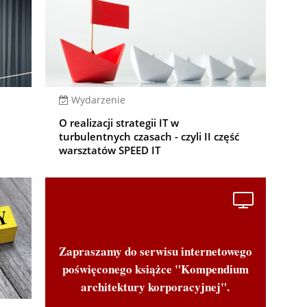
Wydarzenie
O realizacji strategii IT w
turbulentnych czasach - czyli II część
warsztatów SPEED IT
Zapraszamy do serwisu internetowego
poświęconego książce "Kompendium
architektury korporacyjnej".