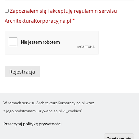
Zapoznałem się i akceptuję regulamin serwisu
ArchitekturaKorporacyjna.pl
W ramach serwisu ArchitekturaKorporacyjna.pl wraz
COPYRIGHT ©2016-2026 Ośrodek Studiów nad Cyfrowym Państwem
z jego podstronami używane są pliki „cookies”.
Wykonanie i obsługa Yasne.pl
Regulamin
Polityka prywatności
O cookies
Przeczytaj politykę prywatności
Footer
RSS
Robonomika.pl
menu
Zgadzam się