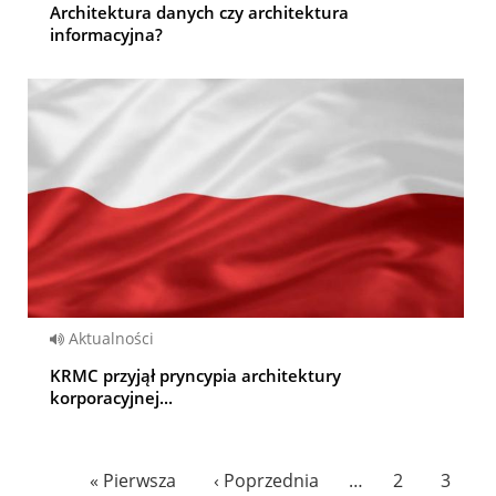
Architektura danych czy architektura
informacyjna?
Aktualności
KRMC przyjął pryncypia architektury
korporacyjnej...
Pagination
First
« Pierwsza
Previous
‹ Poprzednia
…
Page
2
Page
3