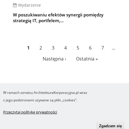
Wydarzenie
W poszukiwaniu efektów synergii pomiędzy
strategią IT, portfelem,...
Zapraszamy do serwisu internetowego
Pagination
poświęconego książce "Kompendium architektury
Bieżąca
1
Page
2
Page
3
Page
4
Page
5
Page
6
Page
7
…
korporacyjnej".
strona
Następna
Następna ›
Ostatnia
Ostatnia »
strona
strona
W ramach serwisu ArchitekturaKorporacyjna.pl wraz
COPYRIGHT ©2016-2026 Ośrodek Studiów nad Cyfrowym Państwem
z jego podstronami używane są pliki „cookies”.
Wykonanie i obsługa Yasne.pl
Regulamin
Polityka prywatności
O cookies
Przeczytaj politykę prywatności
Footer
RSS
Robonomika.pl
menu
Zgadzam się