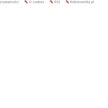
 prywatności
O cookies
RSS
Robonomika.pl