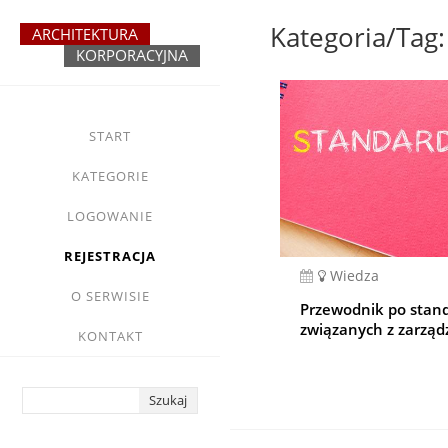
Przejdź
do
treści
yasne
main
START
menu
KATEGORIE
LOGOWANIE
REJESTRACJA
Wiedza
O SERWISIE
Przewodnik po stan
związanych z zarząd
KONTAKT