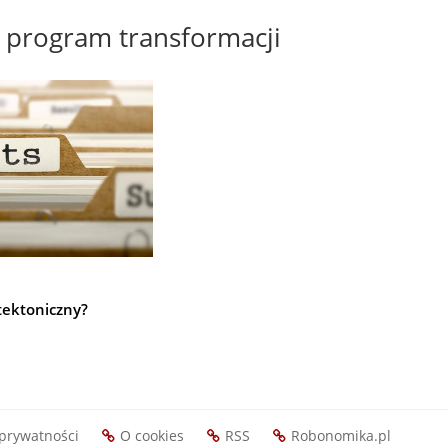
program transformacji
tektoniczny?
 prywatności
O cookies
RSS
Robonomika.pl