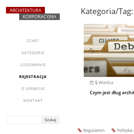
Przejdź
do
treści
yasne
main
START
menu
KATEGORIE
LOGOWANIE
REJESTRACJA
Wiedza
O SERWISIE
Czym jest dług archi
KONTAKT
Regulamin
Polityka