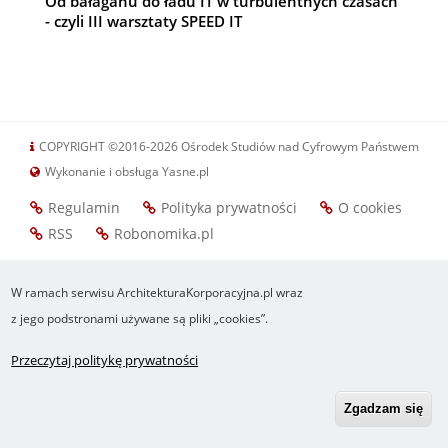
Od bałaganu do ładu IT w turbulentnych czasach
- czyli III warsztaty SPEED IT
COPYRIGHT ©2016-2026 Ośrodek Studiów nad Cyfrowym Państwem
Wykonanie i obsługa Yasne.pl
Regulamin
Polityka prywatności
O cookies
Footer
RSS
Robonomika.pl
menu
W ramach serwisu ArchitekturaKorporacyjna.pl wraz
z jego podstronami używane są pliki „cookies”.
Przeczytaj politykę prywatności
Zgadzam się