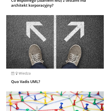
Co wspólnego (zdaniem MG) z testami ma
architekt korporacyjny?
Wiedza
Quo Vadis UML?