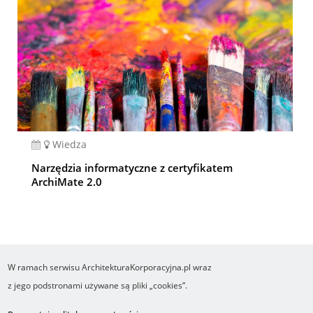
Wiedza
Narzędzia informatyczne z certyfikatem
ArchiMate 2.0
W ramach serwisu ArchitekturaKorporacyjna.pl wraz
COPYRIGHT ©2016-2026 Ośrodek Studiów nad Cyfrowym Państwem
z jego podstronami używane są pliki „cookies”.
Wykonanie i obsługa Yasne.pl
Regulamin
Polityka prywatności
O cookies