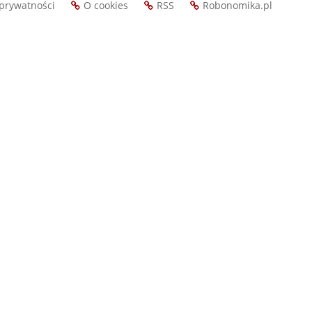
 prywatności
O cookies
RSS
Robonomika.pl