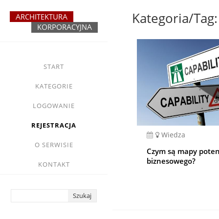
Przejdź
do
treści
yasne
main
START
menu
KATEGORIE
LOGOWANIE
REJESTRACJA
Wiedza
O SERWISIE
Czym są mapy poten
biznesowego?
KONTAKT