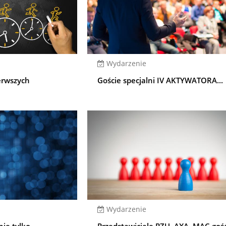
Wydarzenie
erwszych
Goście specjalni IV AKTYWATORA...
Wydarzenie
ie tylko...
Przedstawiciele PZU, AXA, MAC goś