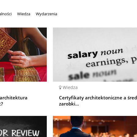
alności
Wiedza
Wydarzenia
Wiedza
 architektura
Certyfikaty architektoniczne a śre
t?
zarobki...