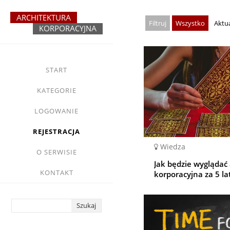
Przejdź
do
Wszystko
Aktu
treści
yasne
main
START
menu
KATEGORIE
LOGOWANIE
REJESTRACJA
Wiedza
O SERWISIE
Jak będzie wyglądać
KONTAKT
korporacyjna za 5 la