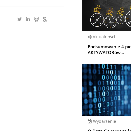
Aktualności
Podsumowanie 4 pi
AKTYWATORów...
Wydarzenie
O Data Governace i n