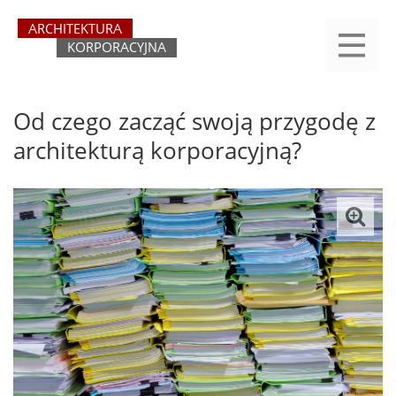
Przejdź
yasne
do
main
treści
menu
REJESTRACJA
LOGOWANIE
O SERWISIE
KATEGORIE
KONTAKT
SZUKAJ
START
Od czego zacząć swoją przygodę z
architekturą korporacyjną?