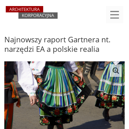
Przejdź
yasne
do
main
treści
menu
REJESTRACJA
LOGOWANIE
O SERWISIE
KATEGORIE
KONTAKT
SZUKAJ
START
Najnowszy raport Gartnera nt.
narzędzi EA a polskie realia