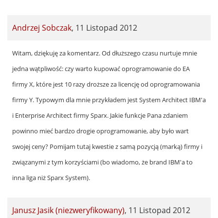
Andrzej Sobczak
,
11 Listopad 2012
In
Witam, dziękuję za komentarz. Od dłuższego czasu nurtuje mnie
reply
jedna wątpliwość: czy warto kupować oprogramowanie do EA
to
firmy X, które jest 10 razy droższe za licencję od oprogramowania
by
firmy Y. Typowym dla mnie przykładem jest System Architect IBM'a
Janusz
i Enterprise Architect firmy Sparx. Jakie funkcje Pana zdaniem
Jasik
powinno mieć bardzo drogie oprogramowanie, aby było wart
(niezweryfikowany)
swojej ceny? Pomijam tutaj kwestie z samą pozycją (marką) firmy i
związanymi z tym korzyściami (bo wiadomo, że brand IBM'a to
inna liga niż Sparx System).
Janusz Jasik (niezweryfikowany)
,
11 Listopad 2012