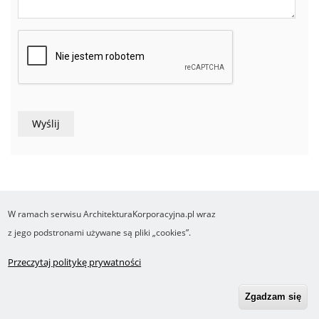
W ramach serwisu ArchitekturaKorporacyjna.pl wraz
COPYRIGHT ©2016-2026 Ośrodek Studiów nad Cyfrowym Państwem
z jego podstronami używane są pliki „cookies”.
Wykonanie i obsługa Yasne.pl
Regulamin
Polityka prywatności
O cookies
Przeczytaj politykę prywatności
Footer
RSS
Robonomika.pl
menu
Zgadzam się