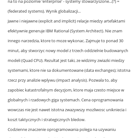
na to na poziomie 'enterprise' - systemy stowarzyszone...(?) =
(federated systems). Wynik globalizacji...
Jawne i niejawne (explicit and implicit) relacje miedzy artefaktami
efektywnie generuje IBM Rational (System Architect). Nie znam
innego narzedzia, ktore to moze wykonac. Zajmuje to ponad 30
minut, aby stworzyc nowy model z trzech oddzielnie budowanych
modeli (Quad CPU). Rezultat jest taki, ze widzimy zwiazki miedzy
systemami, ktore nie sa dokumentowane (data exchanges); istotna
rzecz przy analizie wplywu (impact analysis). Pozwala to, aby
zapobiec katastrofalnym decyzjom, ktore maja czesto miejsce w
globalnych i rzadowych giga systemach. Cena oprogramowania
wowczas nie jest nawet istotna zwazywszy mozliwosc unikniecia i
koszt taktycznych i strategicznych bledow.
Codzienne znaczenie oprogramowania polega na uzywaniu