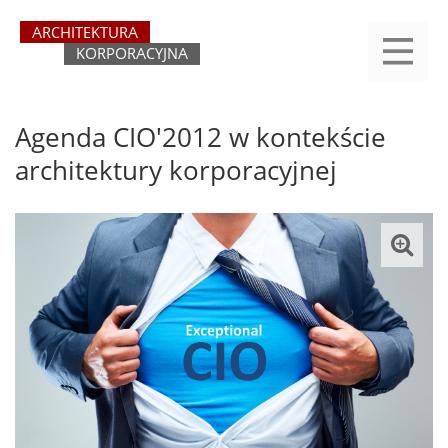
Przejdź
yasne
do
main
treści
menu
REJESTRACJA
LOGOWANIE
O SERWISIE
KATEGORIE
KONTAKT
SZUKAJ
START
Agenda CIO'2012 w kontekście
architektury korporacyjnej