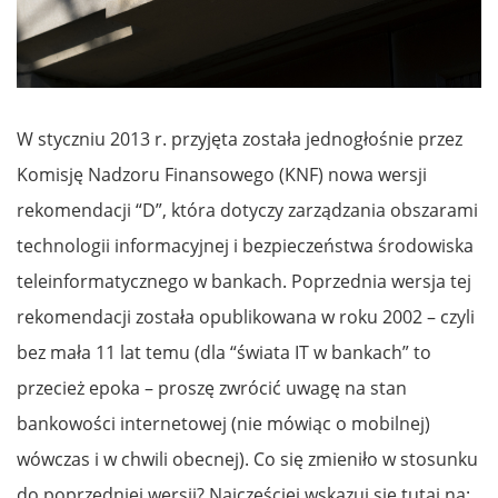
W styczniu 2013 r. przyjęta została jednogłośnie przez
Komisję Nadzoru Finansowego (KNF) nowa wersji
rekomendacji “D”, która dotyczy zarządzania obszarami
technologii informacyjnej i bezpieczeństwa środowiska
teleinformatycznego w bankach. Poprzednia wersja tej
rekomendacji została opublikowana w roku 2002 – czyli
bez mała 11 lat temu (dla “świata IT w bankach” to
przecież epoka – proszę zwrócić uwagę na stan
bankowości internetowej (nie mówiąc o mobilnej)
wówczas i w chwili obecnej). Co się zmieniło w stosunku
do poprzedniej wersji? Najczęściej wskazuj się tutaj na: