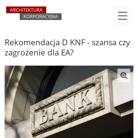
Przejdź
yasne
do
main
treści
menu
REJESTRACJA
LOGOWANIE
O SERWISIE
KATEGORIE
KONTAKT
SZUKAJ
START
Rekomendacja D KNF - szansa czy
zagrożenie dla EA?