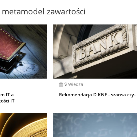
metamodel zawartości
Wiedza
em IT a
Rekomendacja D KNF - szansa czy..
ości IT