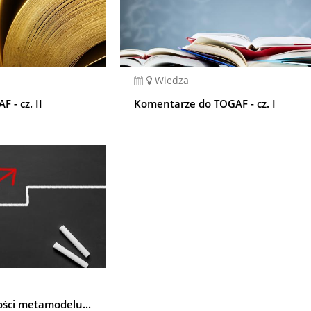
Wiedza
 - cz. II
Komentarze do TOGAF - cz. I
ści metamodelu...