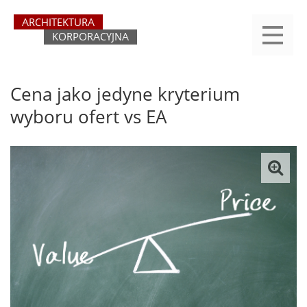
Przejdź
yasne
do
main
treści
menu
REJESTRACJA
LOGOWANIE
O SERWISIE
KATEGORIE
KONTAKT
SZUKAJ
START
Cena jako jedyne kryterium
wyboru ofert vs EA