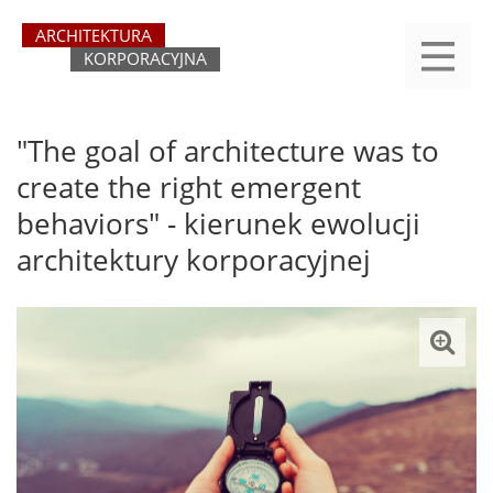
Przejdź
yasne
do
main
treści
menu
REJESTRACJA
LOGOWANIE
O SERWISIE
KATEGORIE
KONTAKT
SZUKAJ
START
"The goal of architecture was to
create the right emergent
behaviors" - kierunek ewolucji
architektury korporacyjnej