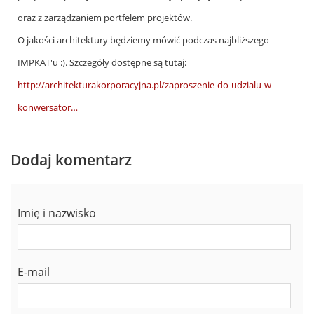
by
oraz z zarządzaniem portfelem projektów.
Bogdan
O jakości architektury będziemy mówić podczas najbliższego
Głuszkowski
IMPKAT'u :). Szczegóły dostępne są tutaj:
(niezweryfikowany)
http://architekturakorporacyjna.pl/zaproszenie-do-udzialu-w-
konwersator…
Dodaj komentarz
Imię i nazwisko
E-mail