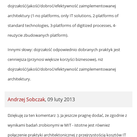
dojrzałość/jakość/dobroć/efektywność zaimplementowanej
architektury (1-no platforms, only IT solutions, 2-platforms of
standard technologies, 3-platforms of digitized processes, 4-
reużycie zbudowanych platform).
Innymi słowy: dojrzałość odpowiednio dobranych praktyk jest
cenniejsza (przynosi większe korzyści biznesowe), niż
dojrzałość/jakość/dobroć/efektywność zaimplementowanej
architektury.
Andrzej Sobczak
,
09 luty 2013
In
Dziękuję za ten komentarz :). Ja jeszcze pragnę dodać, że zgodnie z
reply
wynikami badań zrobionymi w MIT - istotne jest również
to
połączenie praktyki architektonicznej z przejrzystością kosztów IT