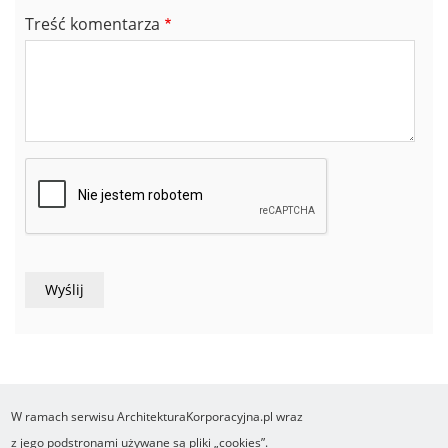
Treść komentarza
W ramach serwisu ArchitekturaKorporacyjna.pl wraz
COPYRIGHT ©2016-2026 Ośrodek Studiów nad Cyfrowym Państwem
z jego podstronami używane są pliki „cookies”.
Wykonanie i obsługa Yasne.pl