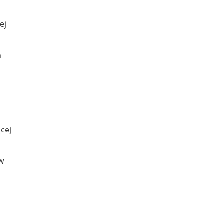
ej
a
cej
 w