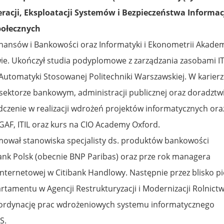
racji, Eksploatacji Systemów i Bezpieczeństwa Informacj
połecznych
nansów i Bankowości oraz Informatyki i Ekonometrii Akadem
e. Ukończył studia podyplomowe z zarządzania zasobami I
i Automatyki Stosowanej Politechniki Warszawskiej. W karier
ektorze bankowym, administracji publicznej oraz doradztwi
czenie w realizacji wdrożeń projektów informatycznych ora
GAF, ITIL oraz kurs na CIO Academy Oxford.
mował stanowiska specjalisty ds. produktów bankowości
Bank Polsk (obecnie BNP Paribas) oraz prze rok managera
nternetowej w Citibank Handlowy. Następnie przez blisko pi
rtamentu w Agencji Restrukturyzacji i Modernizacji Rolnict
ordynację prac wdrożeniowych systemu informatycznego
S.