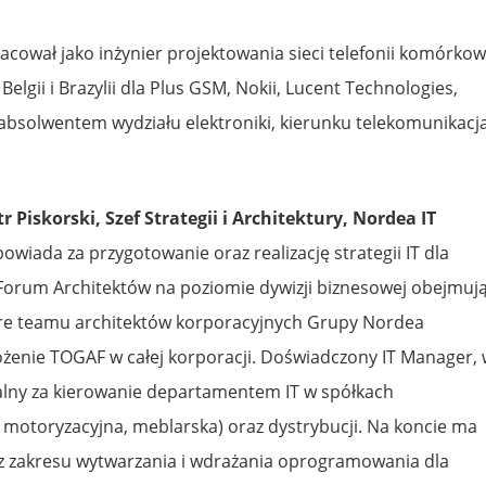
acował jako inżynier projektowania sieci telefonii komórkow
Belgii i Brazylii dla Plus GSM, Nokii, Lucent Technologies,
t absolwentem wydziału elektroniki, kierunku telekomunikacj
tr Piskorski, Szef Strategii i Architektury, Nordea IT
owiada za przygotowanie oraz realizację strategii IT dla
Forum Architektów na poziomie dywizji biznesowej obejmują
core teamu architektów korporacyjnych Grupy Nordea
ożenie TOGAF w całej korporacji. Doświadczony IT Manager,
alny za kierowanie departamentem IT w spółkach
motoryzacyjna, meblarska) oraz dystrybucji. Na koncie ma
y z zakresu wytwarzania i wdrażania oprogramowania dla