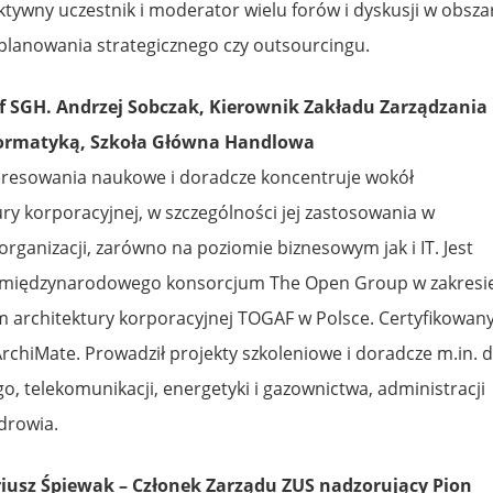
tywny uczestnik i moderator wielu forów i dyskusji w obsza
 planowania strategicznego czy outsourcingu.
f SGH. Andrzej Sobczak, Kierownik Zakładu Zarządzania
ormatyką, Szkoła Główna Handlowa
nteresowania naukowe i doradcze koncentruje wokół
ry korporacyjnej, w szczególności jej zastosowania w
organizacji, zarówno na poziomie biznesowym jak i IT. Jest
 międzynarodowego konsorcjum The Open Group w zakresi
ram architektury korporacyjnej TOGAF w Polsce. Certyfikowan
rchiMate. Prowadził projekty szkoleniowe i doradcze m.in. d
o, telekomunikacji, energetyki i gazownictwa, administracji
zdrowia.
iusz Śpiewak – C
złonek Zarządu ZUS nadzorujący Pion