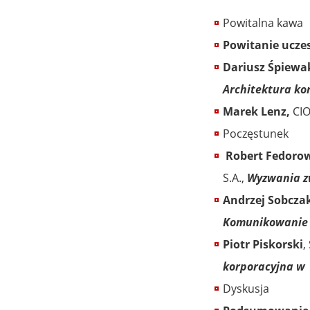
Powitalna kawa
Powitanie ucze
Dariusz Śpiewa
Architektura kor
Marek Lenz,
CIO
Poczęstunek
Robert Fedorow
S.A.,
Wyzwania z
Andrzej Sobcza
Komunikowanie w
Piotr Piskorski
,
korporacyjna w
Dyskusja