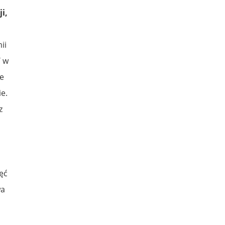
i,
ii
T w
ze
e.
z
ęć
wa