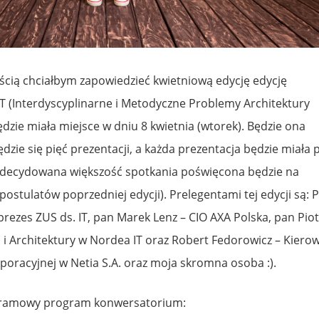
cią chciałbym zapowiedzieć kwietniową edycję edycję
(Interdyscyplinarne i Metodyczne Problemy Architektury
ędzie miała miejsce w dniu 8 kwietnia (wtorek). Będzie ona
dzie się pięć prezentacji, a każda prezentacja będzie miała 
u zdecydowana większość spotkania poświęcona będzie na
 postulatów poprzedniej edycji). Prelegentami tej edycji są: 
rezes ZUS ds. IT, pan Marek Lenz – CIO AXA Polska, pan Piot
ii i Architektury w Nordea IT oraz Robert Fedorowicz – Kiero
poracyjnej w Netia S.A. oraz moja skromna osoba :).
 ramowy program konwersatorium: