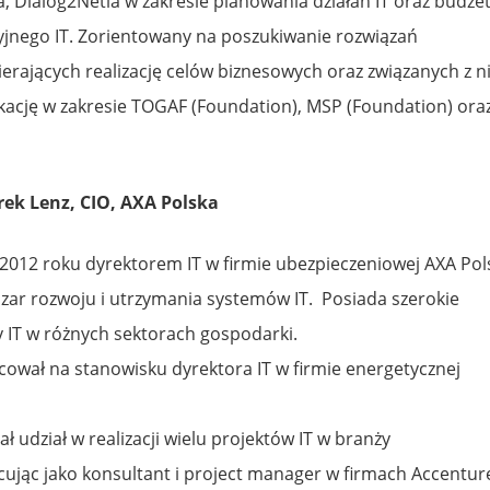
a, Dialog2Netia w zakresie planowania działań IT oraz budże
jnego IT. Zorientowany na poszukiwanie rozwiązań
erających realizację celów biznesowych oraz związanych z n
fikację w zakresie TOGAF (Foundation), MSP (Foundation) ora
ek Lenz, CIO, AXA Polska
 2012 roku dyrektorem IT w firmie ubezpieczeniowej AXA Pol
zar rozwoju i utrzymania systemów IT. Posiada szerokie
 IT w różnych sektorach gospodarki.
cował na stanowisku dyrektora IT w firmie energetycznej
ł udział w realizacji wielu projektów IT w branży
cując jako konsultant i project manager w firmach Accentur