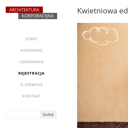
Przejdź
Kwietniowa ed
do
treści
yasne
main
START
menu
KATEGORIE
LOGOWANIE
REJESTRACJA
O SERWISIE
KONTAKT