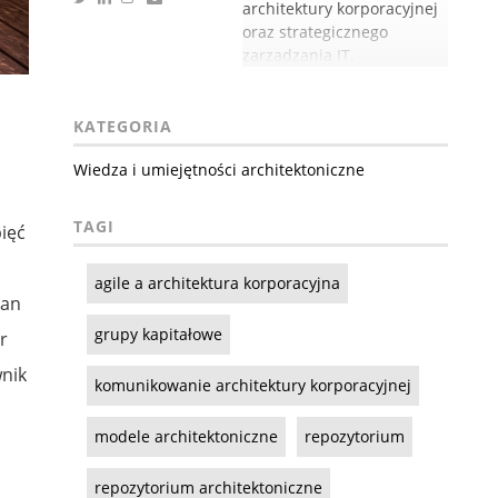
architektury korporacyjnej
oraz strategicznego
zarządzania IT.
KATEGORIA
Wiedza i umiejętności architektoniczne
TAGI
pięć
agile a architektura korporacyjna
Pan
grupy kapitałowe
r
wnik
komunikowanie architektury korporacyjnej
modele architektoniczne
repozytorium
repozytorium architektoniczne