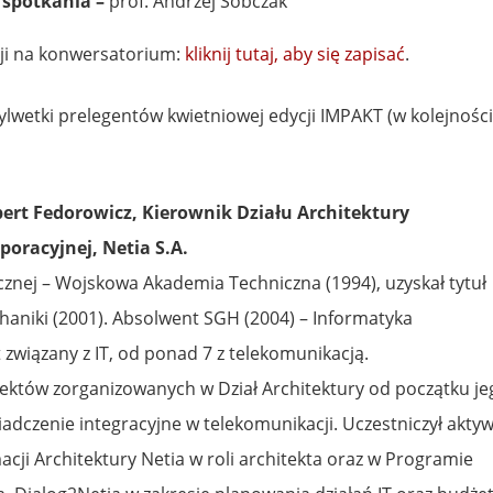
spotkania –
prof. Andrzej Sobczak
ji na konwersatorium:
kliknij tutaj, aby się zapisać
.
lwetki prelegentów kwietniowej edycji IMPAKT (w kolejności
ert Fedorowicz, Kierownik Działu Architektury
poracyjnej, Netia S.A.
cznej – Wojskowa Akademia Techniczna (1994), uzyskał tytuł
haniki (2001). Absolwent SGH (2004) – Informatyka
 związany z IT, od ponad 7 z telekomunikacją.
tektów zorganizowanych w Dział Architektury od początku je
iadczenie integracyjne w telekomunikacji. Uczestniczył akty
ji Architektury Netia w roli architekta oraz w Programie