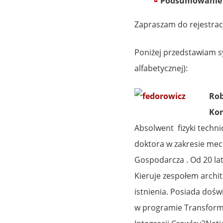
Podsumowanie 
Zapraszam do rejestrac
Poniżej przedstawiam sy
alfabetycznej):
Rob
Kor
Absolwent fizyki techni
doktora w zakresie mec
Gospodarcza . Od 20 lat
Kieruje zespołem archi
istnienia. Posiada dośw
w programie Transformac