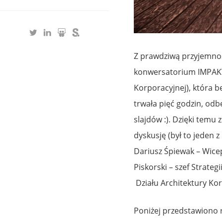
Z prawdziwą przyjemnoś
konwersatorium IMPAKT 
Korporacyjnej), która b
trwała pięć godzin, odbę
slajdów :). Dzięki tem
dyskusję (był to jeden z
Dariusz Śpiewak – Wicep
Piskorski – szef Strateg
Działu Architektury Kor
Poniżej przedstawiono