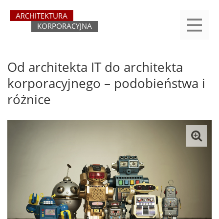
Przejdź
yasne
do
main
treści
menu
REJESTRACJA
LOGOWANIE
O SERWISIE
KATEGORIE
KONTAKT
SZUKAJ
START
Od architekta IT do architekta
korporacyjnego – podobieństwa i
różnice