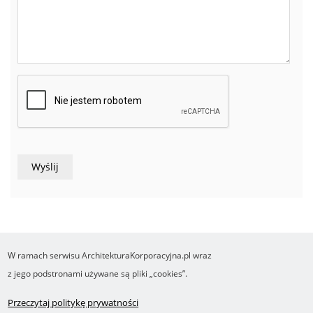
W ramach serwisu ArchitekturaKorporacyjna.pl wraz
COPYRIGHT ©2016-2026 Ośrodek Studiów nad Cyfrowym Państwem
z jego podstronami używane są pliki „cookies”.
Wykonanie i obsługa Yasne.pl
Regulamin
Polityka prywatności
O cookies
Przeczytaj politykę prywatności
Footer