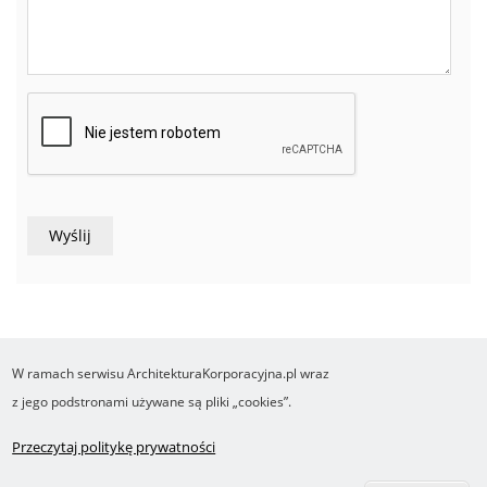
W ramach serwisu ArchitekturaKorporacyjna.pl wraz
COPYRIGHT ©2016-2026 Ośrodek Studiów nad Cyfrowym Państwem
z jego podstronami używane są pliki „cookies”.
Wykonanie i obsługa Yasne.pl
Regulamin
Polityka prywatności
O cookies
Przeczytaj politykę prywatności
Footer
RSS
Robonomika.pl
menu