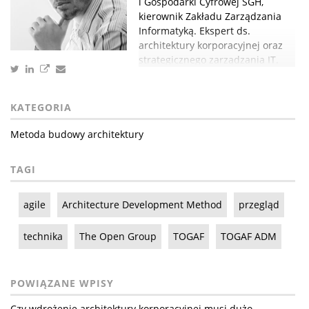
i Gospodarki Cyfrowej SGH,
kierownik Zakładu Zarządzania
Informatyką. Ekspert ds.
architektury korporacyjnej oraz
strategicznego zarządzania IT.
KATEGORIA
Metoda budowy architektury
TAGI
agile
Architecture Development Method
przegląd
technika
The Open Group
TOGAF
TOGAF ADM
POWIĄZANE WPISY
Czy wdrożenie architektury korporacyjnej musi dużo