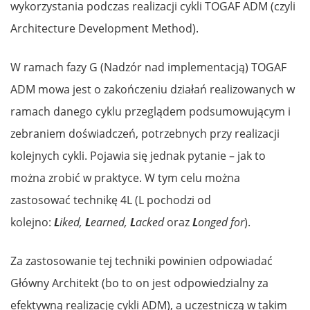
wykorzystania podczas realizacji cykli TOGAF ADM (czyli
Architecture Development Method).
W ramach fazy G (Nadzór nad implementacją) TOGAF
ADM mowa jest o zakończeniu działań realizowanych w
ramach danego cyklu przeglądem podsumowującym i
zebraniem doświadczeń, potrzebnych przy realizacji
kolejnych cykli. Pojawia się jednak pytanie – jak to
można zrobić w praktyce. W tym celu można
zastosować technikę 4L (L pochodzi od
kolejno:
L
iked,
L
earned,
L
acked
oraz
L
onged for
).
Za zastosowanie tej techniki powinien odpowiadać
Główny Architekt (bo to on jest odpowiedzialny za
efektywną realizację cykli ADM), a uczestniczą w takim