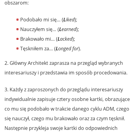
obszarom:
Podobało mi się… (
L
iked
);
Nauczyłem się… (
L
earned
);
Brakowało mi… (
L
acked
);
Tęskniłem za… (
L
onged for
).
2. Główny Architekt zaprasza na przegląd wybranych
interesariuszy i przedstawia im sposób procedowania.
3. Każdy z zaproszonych do przeglądu interesariuszy
indywidualnie zapisuje cztery osobne kartki, obrazujące
co mu się podobało w trakcie danego cyklu ADM, czego
się nauczył, czego mu brakowało oraz za czym tęsknił.
Następnie przykleja swoje kartki do odpowiednich