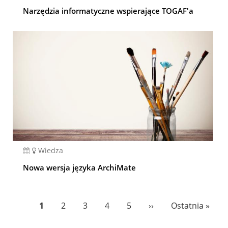
Narzędzia informatyczne wspierające TOGAF'a
Wiedza
Nowa wersja języka ArchiMate
Pagination
Bieżąca
1
Page
2
Page
3
Page
4
Page
5
Następna
››
Ostatnia
Ostatnia »
strona
strona
strona