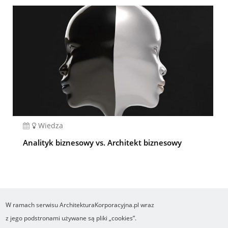
Wiedza
Analityk biznesowy vs. Architekt biznesowy
W ramach serwisu ArchitekturaKorporacyjna.pl wraz
COPYRIGHT ©2016-2026 Ośrodek Studiów nad Cyfrowym Państwem
z jego podstronami używane są pliki „cookies”.
Wykonanie i obsługa Yasne.pl