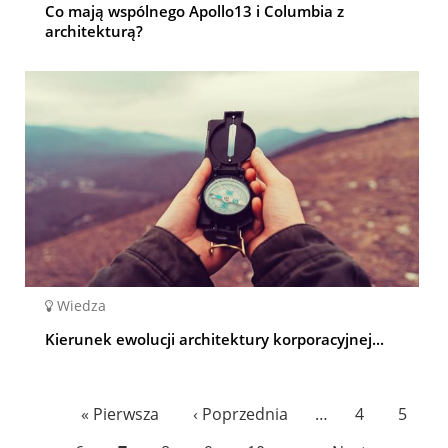
Co mają wspólnego Apollo13 i Columbia z
architekturą?
Wiedza
Kierunek ewolucji architektury korporacyjnej...
Pagination
First
« Pierwsza
Previous
‹ Poprzednia
…
Page
4
Page
5
page
page