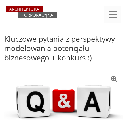
Przejdź
yasne
do
main
treści
menu
REJESTRACJA
LOGOWANIE
O SERWISIE
KATEGORIE
KONTAKT
SZUKAJ
START
Kluczowe pytania z perspektywy
modelowania potencjału
biznesowego + konkurs :)