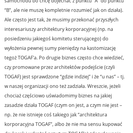
samochodu bo chcę dojechać z punktu “A” do punktu
“B”, ale nie muszę kompletnie rozumieć jak on działa).
Ale często jest tak, że musimy przekonać przyszłych
interesariuszy architektury korporacyjnej (np. na
posiedzeniu jakiegoś komitetu sterującego) do
wyłożenia pewnej sumy pieniędzy na kastomizację
tegoż TOGAF’a. Po drugie biznes często chce wiedzieć,
czy promowane przez architektów podejście (czyli
TOGAF) jest sprawdzone “gdzie indziej” i że “u nas” – tj.
w naszej organizacji ono też zadziała. Wreszcie, jeżeli
chociaż częściowo uświadomimy biznes na jakiej
zasadzie działa TOGAF (czym on jest, a czym nie jest –
np. że nie istnieje coś takiego jak “architektura
korporacyjna TOGAF”, albo że nie ma sensu kupować