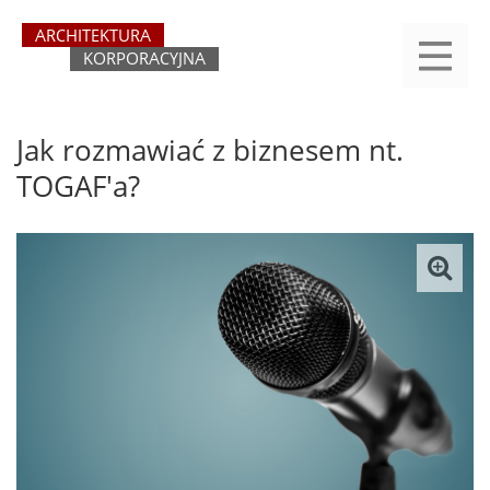
Przejdź
yasne
do
main
treści
menu
REJESTRACJA
LOGOWANIE
O SERWISIE
KATEGORIE
KONTAKT
SZUKAJ
START
Jak rozmawiać z biznesem nt.
TOGAF'a?