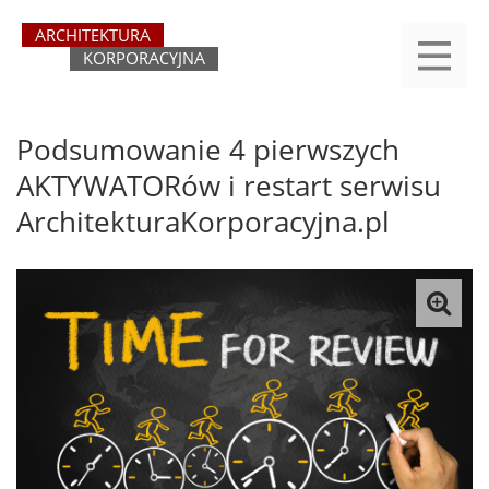
Przejdź
yasne
do
main
treści
menu
REJESTRACJA
LOGOWANIE
O SERWISIE
KATEGORIE
KONTAKT
SZUKAJ
START
Podsumowanie 4 pierwszych
AKTYWATORów i restart serwisu
ArchitekturaKorporacyjna.pl