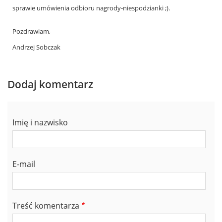
reply
sprawie umówienia odbioru nagrody-niespodzianki ;).
to
Pozdrawiam,
by
Andrzej Sobczak
Bogdan
Głuszkowski
Dodaj komentarz
(niezweryfikowany)
Imię i nazwisko
E-mail
Treść komentarza