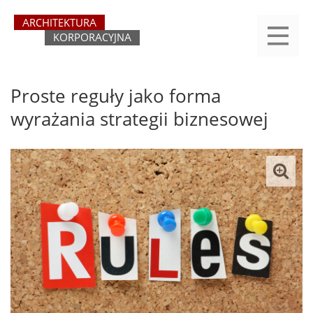
Przejdź
yasne
do
main
treści
menu
REJESTRACJA
LOGOWANIE
O SERWISIE
KATEGORIE
KONTAKT
SZUKAJ
START
Proste reguły jako forma
wyrażania strategii biznesowej