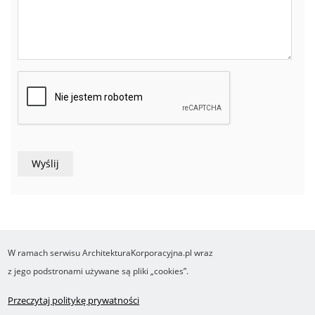
W ramach serwisu ArchitekturaKorporacyjna.pl wraz
COPYRIGHT ©2016-2026 Ośrodek Studiów nad Cyfrowym Państwem
z jego podstronami używane są pliki „cookies”.
Wykonanie i obsługa Yasne.pl
Regulamin
Polityka prywatności
O cookies
Przeczytaj politykę prywatności
Footer