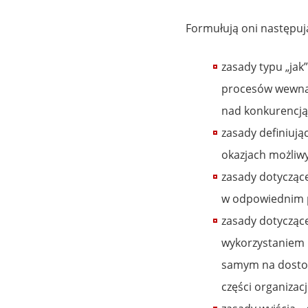
Formułują oni następują
zasady typu „jak
procesów wewnątr
nad konkurencją
zasady definiują
okazjach możliwy
zasady dotycząc
w odpowiednim 
zasady dotyczące
wykorzystaniem p
samym na dostoso
części organizacji