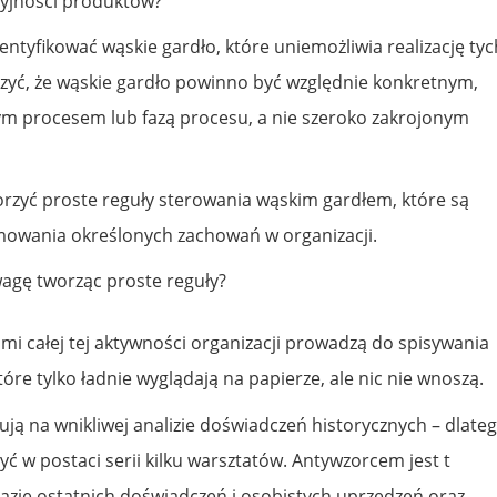
cyjności produktów?
entyfikować wąskie gardło, które uniemożliwia realizację tyc
czyć, że wąskie gardło powinno być względnie konkretnym,
m procesem lub fazą procesu, a nie szeroko zakrojonym
orzyć proste reguły sterowania wąskim gardłem, które są
owania określonych zachowań w organizacji.
wagę tworząc proste reguły?
mi całej tej aktywności organizacji prowadzą do spisywania
które tylko ładnie wyglądają na papierze, ale nic nie wnoszą.
ują na wnikliwej analizie doświadczeń historycznych – dlate
yć w postaci serii kilku warsztatów. Antywzorcem jest t
bazie ostatnich doświadczeń i osobistych uprzedzeń oraz