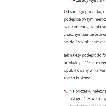
zasady wyjścia –
Od samego początku, mi
podejścia (w tym niero
szkołami zarządzania st
znacznym zainteresowan
się do firm, obecnie za
Jak należy podejść do f
artykule pt. “Proste reg
opublikowany w Harvar
trzech kroków:
Na początku należy zd
osiągnąć. Może to b