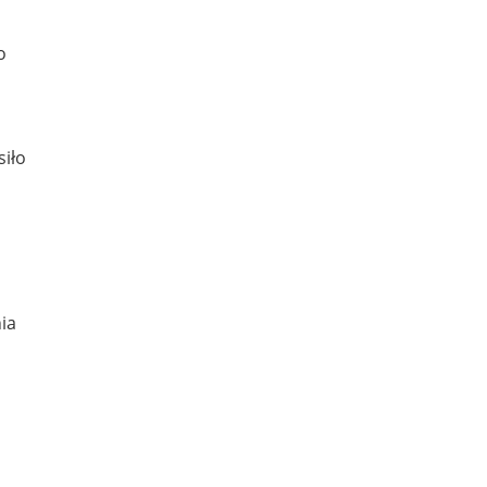
o
siło
ia