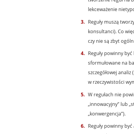
lekceważenie nietyp
Reguły muszą tworzyć
konsultanci). Co wię
czy nie są zbyt ogóln
Reguły powinny być 
sformułowane na baz
szczegółowej analiz 
w rzeczywistości wym
W regułach nie powi
„innowacyjny” lub „s
„konwergencja”).
Reguły powinny być a