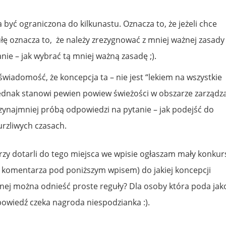
 być ograniczona do kilkunastu. Oznacza to, że jeżeli chce
łę oznacza to, że należy zrezygnować z mniej ważnej zasady
anie – jak wybrać tą mniej ważną zasadę ;).
świadomość, że koncepcja ta – nie jest “lekiem na wszystkie
dnak stanowi pewien powiew świeżości w obszarze zarządz
przynajmniej próbą odpowiedzi na pytanie – jak podejść do
urzliwych czasach.
órzy dotarli do tego miejsca we wpisie ogłaszam mały konkur
 komentarza pod poniższym wpisem) do jakiej koncepcji
jnej można odnieść proste reguły? Dla osoby która poda jak
wiedź czeka nagroda niespodzianka :).