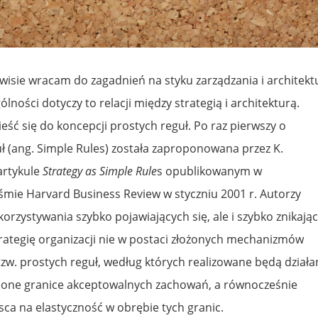
rwisie wracam do zagadnień na styku zarządzania i architekt
lności dotyczy to relacji między strategią i architekturą.
ść się do koncepcji prostych reguł. Po raz pierwszy o
ł (ang. Simple Rules) została zaproponowana przez K.
 artykule
Strategy as Simple Rule
s opublikowanym w
ie Harvard Business Review w styczniu 2001 r. Autorzy
korzystywania szybko pojawiających się, ale i szybko znikają
trategię organizacji nie w postaci złożonych mechanizmów
tzw. prostych reguł, według których realizowane będą działa
ą one granice akceptowalnych zachowań, a równocześnie
sca na elastyczność w obrębie tych granic.