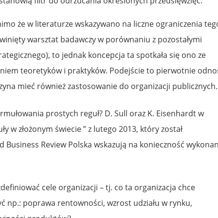
 stanowią filtr do odrzucania określonych przedsięwzięć.
mo że w literaturze wskazywano na liczne ograniczenia teg
zwinięty warsztat badawczy w porównaniu z pozostałymi
rategicznego), to jednak koncepcja ta spotkała się ono ze
iem teoretyków i praktyków. Podejście to pierwotnie odno
czyna mieć również zastosowanie do organizacji publicznych.
ormułowania prostych reguł? D. Sull oraz K. Eisenhardt w
uły w złożonym świecie ” z lutego 2013, który został
d Business Review Polska wskazują na konieczność wykonan
efiniować cele organizacji – tj. co ta organizacja chce
yć np.: poprawa rentowności, wzrost udziału w rynku,