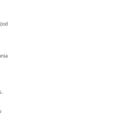
 (od
ania
s.
o