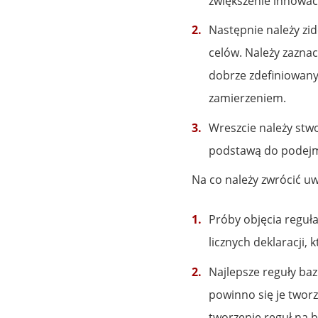
zwiększenie innowa
Następnie należy zid
celów. Należy zazna
dobrze zdefiniowany
zamierzeniem.
Wreszcie należy stw
podstawą do podejm
Na co należy zwrócić u
Próby objęcia reguła
licznych deklaracji, 
Najlepsze reguły baz
powinno się je tworz
tworzenie reguł na 