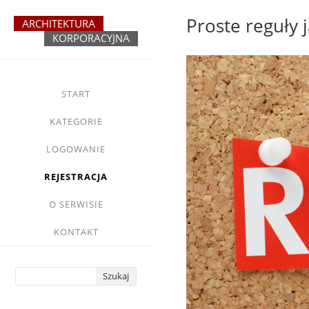
Przejdź
Proste reguły 
do
treści
yasne
main
START
menu
KATEGORIE
LOGOWANIE
REJESTRACJA
O SERWISIE
KONTAKT