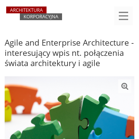
Przejdź
yasne
do
main
treści
menu
REJESTRACJA
LOGOWANIE
O SERWISIE
KATEGORIE
KONTAKT
SZUKAJ
START
Agile and Enterprise Architecture -
interesujący wpis nt. połączenia
świata architektury i agile