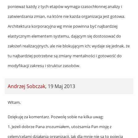
ponieważ każdy z tych etapów wymaga czasochłonnej analizy i
zatwierdzania zmian, na które nie każda organizacja jest gotowa.
Architektura korporacyjna wg mnie powinna być najbardziej
elastycznym elementem systemu, dającym się dostosować do
założeń realizacyjnych, ale nie blokującym ich; wydaje się jednak, że
tu najbardziej potrzebne są zmiany mentalności i gotowość do
modyfikacji zakresu i struktur zasobów.
Andrzej Sobczak
,
19 Maj 2013
In
Witam,
reply
Dziękuję za komentarz. Pozwolę sobie na kilka uwag:
to
1. Jeżeli dobrze Pana zrozumiałem, utożsamia Pan misję z
by
celem/celami działania organizacji. Jak dla mnie nie są to pojęcia