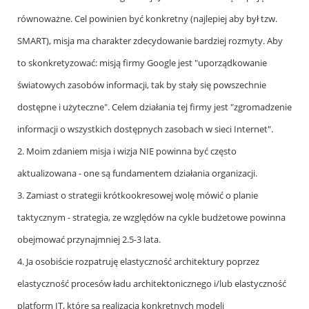
gimk
równoważne. Cel powinien być konkretny (najlepiej aby był tzw.
(niezweryfikowany)
SMART), misja ma charakter zdecydowanie bardziej rozmyty. Aby
to skonkretyzować: misją firmy Google jest "uporządkowanie
światowych zasobów informacji, tak by stały się powszechnie
dostępne i użyteczne". Celem działania tej firmy jest "zgromadzenie
informacji o wszystkich dostępnych zasobach w sieci Internet".
2. Moim zdaniem misja i wizja NIE powinna być często
aktualizowana - one są fundamentem działania organizacji.
3. Zamiast o strategii krótkookresowej wolę mówić o planie
taktycznym - strategia, ze względów na cykle budżetowe powinna
obejmować przynajmniej 2.5-3 lata.
4. Ja osobiście rozpatruję elastyczność architektury poprzez
elastyczność procesów ładu architektonicznego i/lub elastyczność
platform IT, które są realizacją konkretnych modeli