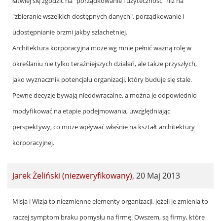
łatwiej się zgodzić na "porządkowanie i użyteczność" niż na
"zbieranie wszelkich dostępnych danych", porządkowanie i
udostępnianie brzmi jakby szlachetniej.
Architektura korporacyjna może wg mnie pełnić ważną rolę w
określaniu nie tylko teraźniejszych działań, ale także przyszłych,
jako wyznacznik potencjału organizacji, który buduje się stale.
Pewne decyzje bywają nieodwracalne, a można je odpowiednio
modyfikować na etapie podejmowania, uwzględniając
perspektywy, co może wpływać właśnie na kształt architektury
korporacyjnej.
Jarek Żeliński (niezweryfikowany)
,
20 Maj 2013
In
Misja i Wizja to niezmienne elementy organizacji, jeżeli je zmienia to
reply
raczej symptom braku pomysłu na firmę. Owszem, są firmy, które