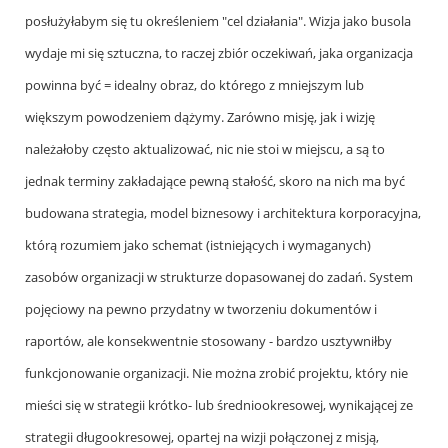
posłużyłabym się tu określeniem "cel działania". Wizja jako busola
wydaje mi się sztuczna, to raczej zbiór oczekiwań, jaka organizacja
powinna być = idealny obraz, do którego z mniejszym lub
większym powodzeniem dążymy. Zarówno misję, jak i wizję
należałoby często aktualizować, nic nie stoi w miejscu, a są to
jednak terminy zakładające pewną stałość, skoro na nich ma być
budowana strategia, model biznesowy i architektura korporacyjna,
którą rozumiem jako schemat (istniejących i wymaganych)
zasobów organizacji w strukturze dopasowanej do zadań. System
pojęciowy na pewno przydatny w tworzeniu dokumentów i
raportów, ale konsekwentnie stosowany - bardzo usztywniłby
funkcjonowanie organizacji. Nie można zrobić projektu, który nie
mieści się w strategii krótko- lub średniookresowej, wynikającej ze
strategii długookresowej, opartej na wizji połączonej z misją,