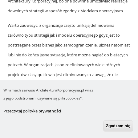
Architektury Korporacyjnej, bo ona powinna umożliwiać realizacje
dowolnych strategii w sposób zgodny z Modelem operacyjnym.
Warto zauważyć iż organizacje często unikają definiowania
zarówno typu strategii jak i modelu operacyjnego gdyż jest to
postrzegane przez biznes jako samoograniczenie. Biznes natomiast
lubi nie do końca jasne sytuacje, które można nagiąć do bieżących
potrzeb. W organizacjach jasno zdefiniowanych wiele różnych
projektów klasy quick win jest eliminowanych z uwagi, że nie
budują wartości dla przedsiębiorstwa
W ramach serwisu ArchitekturaKorporacyjna.pl wraz
z jego podstronami używane są pliki „cookies”.
Piotr Piskorski (niezweryfikowany)
,
20 Maj 2013
Przeczytaj politykę prywatności
Witam serdecznie,
Zgadzam się
Po pierwsze gratuluję wszystkim dyskutantom dobrej i ciekawej