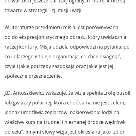
do wartości jeszcze bardziej ogólnych niż te, które są
zawarte w strategii – tj. misji i wizji.
W literaturze przedmiotu misja jest porównywana
do do ekspresjonistycznego obrazu, który uwidacznia
raczej kontury. Misja udziela odpowiedzi na pytania: po
co i dlaczego istnieje organizacja, co chce osiągnąć,
czyje i jakie potrzeby zaspokaja oraz jakie jest jej
społeczne przeznaczenie.
J.D. Antoszkiewicz wskazuje, że wizja spełnia „rolę busoli
lub gwiazdy polarnej, która choć sama nie jest celem,
jednak umożliwia żeglarzowi nakierowanie łodzi na
właściwy kurs na trudnej i nieznanej drodze wędrówki
do celu”. Innymi słowy wizja jest określana jako zbiór