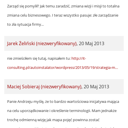
gimk
Zarząd się pomylił? Jak temu zaradzić, zmiana wizji i misji to totalna
(niezweryfikowany)
zmiana celu biznesowego. I teraz wszystko pasuje: złe zarządzanie
to zła sytuacja firmy...
Jarek Żeliński (niezweryfikowany)
,
20 Maj 2013
nie zmieściłem się tutaj, napisałem tu:
http://it-
consulting.pl/autoinstalator/wordpress/2013/05/19/strategia-m…
Maciej Sobieraj (niezweryfikowany)
,
20 Maj 2013
Panie Andrzeju myślę, że to bardzo wartościowa inicjatywa mająca
na celu uporządkowanie i określenie terminologii. Mam jednakże
trochę odmienną wizję jak mapa pojęć powinna zostać