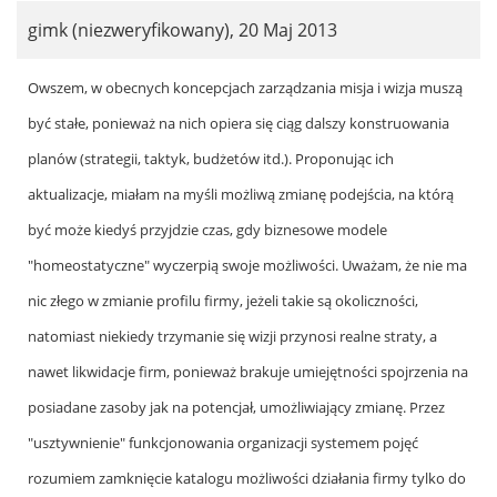
gimk (niezweryfikowany)
,
20 Maj 2013
In
Owszem, w obecnych koncepcjach zarządzania misja i wizja muszą
reply
być stałe, ponieważ na nich opiera się ciąg dalszy konstruowania
to
planów (strategii, taktyk, budżetów itd.). Proponując ich
by
aktualizacje, miałam na myśli możliwą zmianę podejścia, na którą
Jarek
być może kiedyś przyjdzie czas, gdy biznesowe modele
Żeliński
"homeostatyczne" wyczerpią swoje możliwości. Uważam, że nie ma
(niezweryfikowany)
nic złego w zmianie profilu firmy, jeżeli takie są okoliczności,
natomiast niekiedy trzymanie się wizji przynosi realne straty, a
nawet likwidacje firm, ponieważ brakuje umiejętności spojrzenia na
posiadane zasoby jak na potencjał, umożliwiający zmianę. Przez
"usztywnienie" funkcjonowania organizacji systemem pojęć
rozumiem zamknięcie katalogu możliwości działania firmy tylko do