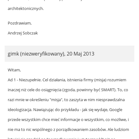
architektonicznych.
Pozdrawiam,
Andrzej Sobczak
gimk (niezweryfikowany)
,
20 Maj 2013
In
Witam,
reply
Ad 1 - Niezupełnie. Cel działania, istnienia firmy (misja) rozumiem
to
inaczej niż cele do osiągnięcia (zgoda, powinny być SMART). To, co
by
razi mnie w określeniu "misja", to zaszyta w nim niesprawdzalna
Andrzej
ideologizacja. Nawiązując do przykładu - jak się wydaje, Google
Sobczak
przede wszystkim chce mieć informacje o wszystkim, co możliwe, i
nie ma to nic wspólnego z porządkowaniem zasobów. Ale ludziom