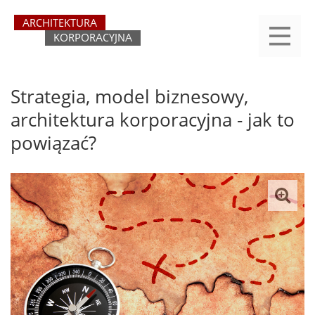
Przejdź
yasne
do
main
treści
menu
REJESTRACJA
LOGOWANIE
O SERWISIE
KATEGORIE
KONTAKT
SZUKAJ
START
Strategia, model biznesowy,
architektura korporacyjna - jak to
powiązać?