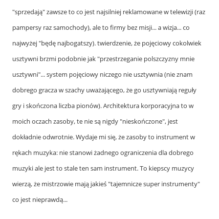
to
"sprzedają" zawsze to co jest najsilniej reklamowane w telewizji (raz
by
pampersy raz samochody), ale to firmy bez misji... a wizja... co
gimk
najwyżej "będę najbogatszy). twierdzenie, że pojęciowy cokolwiek
(niezweryfikowany)
usztywni brzmi podobnie jak "przestrzeganie polszczyzny mnie
usztywni"... system pojęciowy niczego nie usztywnia (nie znam
dobrego gracza w szachy uważającego, że go usztywniają reguły
gry i skończona liczba pionów). Architektura korporacyjna to w
moich oczach zasoby, te nie są nigdy "nieskończone", jest
dokładnie odwrotnie. Wydaje mi się, że zasoby to instrument w
rękach muzyka: nie stanowi żadnego ograniczenia dla dobrego
muzyki ale jest to stale ten sam instrument. To kiepscy muzycy
wierzą, że mistrzowie mają jakieś "tajemnicze super instrumenty"
co jest nieprawdą...