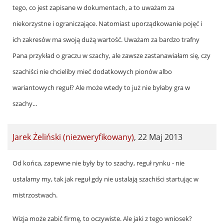
tego, co jest zapisane w dokumentach, a to uważam za
niekorzystne i ograniczające. Natomiast uporządkowanie pojęć i
ich zakresów ma swoją dużą wartość. Uważam za bardzo trafny
Pana przykład o graczu w szachy, ale zawsze zastanawiałam się, czy
szachiści nie chcieliby mieć dodatkowych pionów albo
wariantowych reguł? Ale może wtedy to już nie byłaby gra w
szachy...
Jarek Żeliński (niezweryfikowany)
,
22 Maj 2013
In
Od końca, zapewne nie były by to szachy, reguł rynku - nie
reply
ustalamy my, tak jak reguł gdy nie ustalają szachiści startując w
to
mistrzostwach.
by
Wizja może zabić firmę, to oczywiste. Ale jaki z tego wniosek?